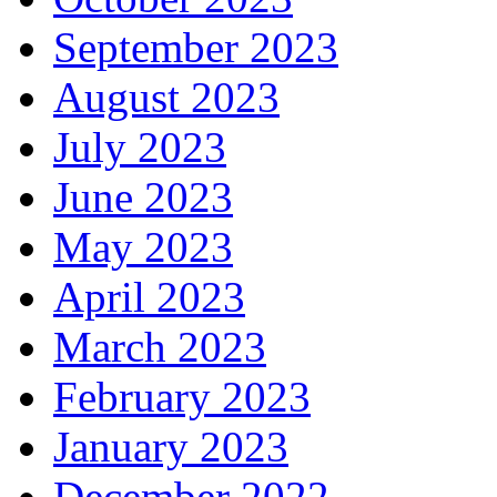
September 2023
August 2023
July 2023
June 2023
May 2023
April 2023
March 2023
February 2023
January 2023
December 2022