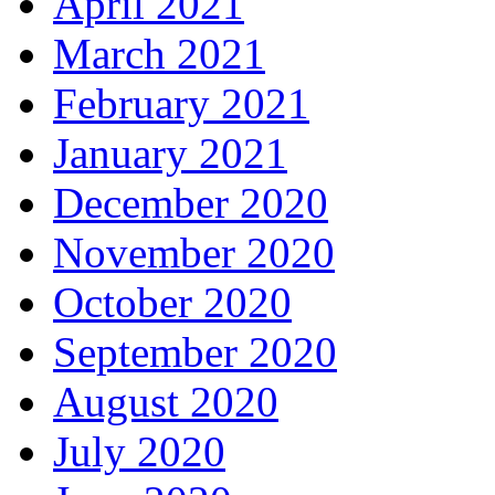
April 2021
March 2021
February 2021
January 2021
December 2020
November 2020
October 2020
September 2020
August 2020
July 2020