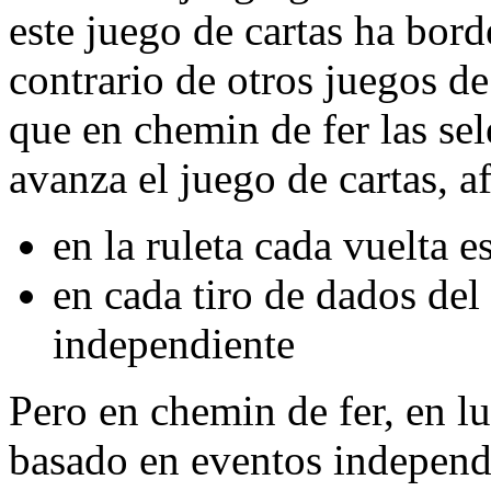
este juego de cartas ha bord
contrario de otros juegos de
que en chemin de fer las se
avanza el juego de cartas, af
en la ruleta cada vuelta 
en cada tiro de dados del
independiente
Pero en chemin de fer, en l
basado en eventos independ