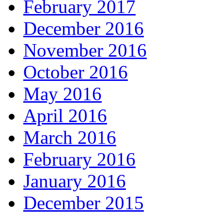
February 2017
December 2016
November 2016
October 2016
May 2016
April 2016
March 2016
February 2016
January 2016
December 2015