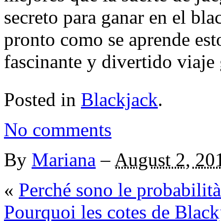
secreto para ganar en el blac
pronto como se aprende esto
fascinante y divertido viaje
Posted in
Blackjack
.
No comments
By
Mariana
–
August 2, 20
«
Perché sono le probabilità
Pourquoi les cotes de Black