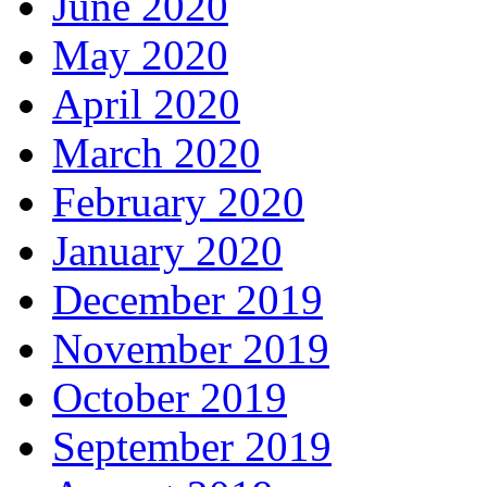
June 2020
May 2020
April 2020
March 2020
February 2020
January 2020
December 2019
November 2019
October 2019
September 2019