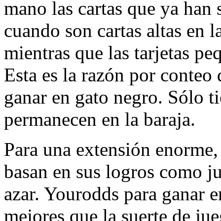
mano las cartas que ya han
cuando son cartas altas en l
mientras que las tarjetas pe
Esta es la razón por conteo 
ganar en gato negro. Sólo t
permanecen en la baraja.
Para una extensión enorme, 
basan en sus logros como j
azar. Yourodds para ganar e
mejores que la suerte de ju