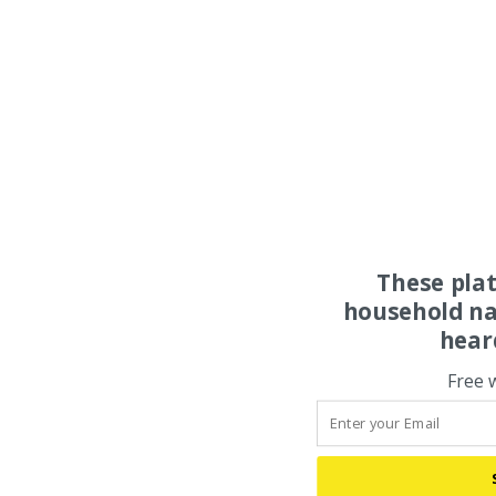
These pla
household na
hear
Free 