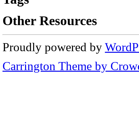
Other Resources
Proudly powered by
WordP
Carrington Theme by Crowd