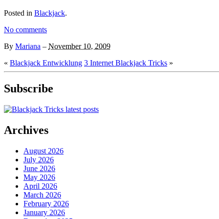
Posted in
Blackjack
.
No comments
By
Mariana
–
November 10, 2009
«
Blackjack Entwicklung
3 Internet Blackjack Tricks
»
Subscribe
Archives
August 2026
July 2026
June 2026
May 2026
April 2026
March 2026
February 2026
January 2026