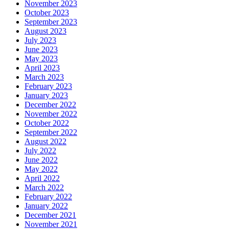
November 2023
October 2023
September 2023
August 2023
July 2023
June 2023
May 2023
April 2023
March 2023
February 2023
January 2023
December 2022
November 2022
October 2022
September 2022
August 2022
July 2022
June 2022
May 2022
April 2022
March 2022
February 2022
January 2022
December 2021
November 2021