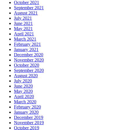
October 2021
September 2021
August 2021
July 2021
June 2021
May 2021
April 2021
March 2021
February 2021
January 2021
December 2020
November 2020
October 2020
September 2020
August 2020
July 2020
June 2020
May 2020
April 2020
March 2020
February 2020
January 2020
December 2019
November 2019
October 2019