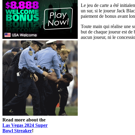
Le jeu de carte a été initia
un sur, si le joueur Jack Bla
paiement de bonus avant lon
Toute main qui réalise une s
but de chaque joueur est de b
aucun joueur, ni le concessio
Read more about the
Las Vegas 2024 Super
Bowl Streaker
!