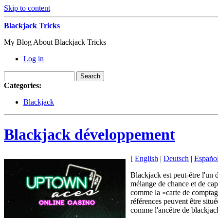
Skip to content
Blackjack Tricks
My Blog About Blackjack Tricks
Log in
Categories:
Blackjack
Blackjack développement
[
English
|
Deutsch
|
Españo
Blackjack est peut-être l'un
mélange de chance et de capa
comme la «carte de comptage d
références peuvent être situé
comme l'ancêtre de blackjac