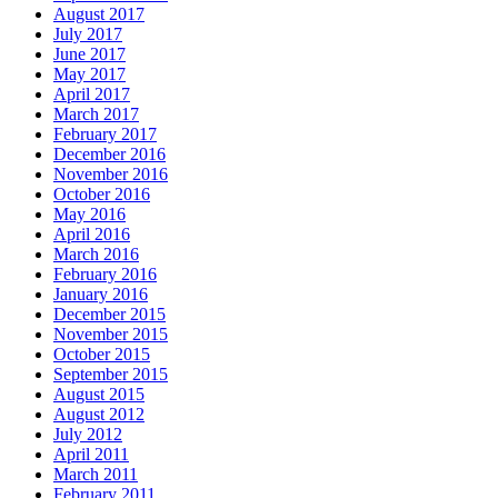
August 2017
July 2017
June 2017
May 2017
April 2017
March 2017
February 2017
December 2016
November 2016
October 2016
May 2016
April 2016
March 2016
February 2016
January 2016
December 2015
November 2015
October 2015
September 2015
August 2015
August 2012
July 2012
April 2011
March 2011
February 2011