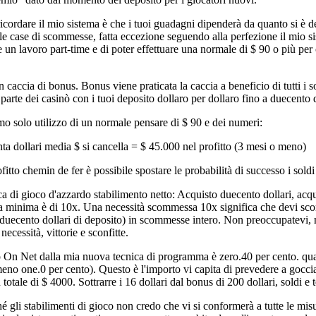
icordare il mio sistema è che i tuoi guadagni dipenderà da quanto si è d
le case di scommesse, fatta eccezione seguendo alla perfezione il mio si
 un lavoro part-time e di poter effettuare una normale di $ 90 o più per
in caccia di bonus. Bonus viene praticata la caccia a beneficio di tutti i 
parte dei casinò con i tuoi deposito dollaro per dollaro fino a duecento d
o solo utilizzo di un normale pensare di $ 90 e dei numeri:
ta dollari media $ si cancella = $ 45.000 nel profitto (3 mesi o meno)
fitto chemin de fer è possibile spostare le probabilità di successo i soldi
 di gioco d'azzardo stabilimento netto: Acquisto duecento dollari, acqui
minima è di 10x. Una necessità scommessa 10x significa che devi scomme
i duecento dollari di deposito) in scommesse intero. Non preoccupatevi, n
cessità, vittorie e sconfitte.
o On Net dalla mia nuova tecnica di programma è zero.40 per cento. quat
eno one.0 per cento). Questo è l'importo vi capita di prevedere a goccia 
tale di $ 4000. Sottrarre i 16 dollari dal bonus di 200 dollari, soldi e t
gli stabilimenti di gioco non credo che vi si conformerà a tutte le misur