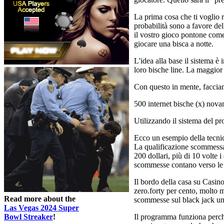
La prima cosa che ti voglio r
probabilità sono a favore del
il vostro gioco pontone come
giocare una bisca a notte.
L'idea alla base il sistema è 
loro bische line. La maggior 
Con questo in mente, facciam
500 internet bische (x) novan
Utilizzando il sistema del pro
Ecco un esempio della tecnica
La qualificazione scommessa 
200 dollari, più di 10 volte 
scommesse contano verso le ne
Il bordo della casa su Casin
zero.forty per cento, molto m
Read more about the
scommesse sul black jack un to
Las Vegas 2024 Super
Bowl Streaker
!
Il programma funziona perché 