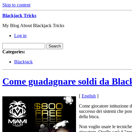
Skip to content
Blackjack Tricks
My Blog About Blackjack Tricks
Log in
Categories:
Blackjack
Come guadagnare soldi da Blackja
[
English
]
Come giocatore istituzione d
successo dei sistemi che pos
della bisca.
Non voglio usare le tecniche
giocatore. Quello sarà il "p