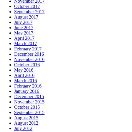
November 2017
October 2017
September 2017
August 2017
July 2017
June 2017
May 2017
April 2017
March 2017
February 2017
December 2016
November 2016
October 2016
May 2016
April 2016
March 2016
February 2016
January 2016
December 2015
November 2015
October 2015
September 2015
August 2015
August 2012
July 2012