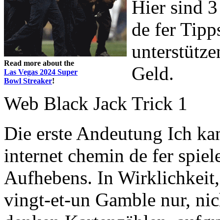
Hier sind 3
de fer Tipp
unterstütz
Read more about the
Geld.
Las Vegas 2024 Super
Bowl Streaker
!
Web Black Jack Trick 1
Die erste Andeutung Ich ka
internet chemin de fer spiel
Aufhebens. In Wirklichkeit
vingt-et-un Gamble nur, ni