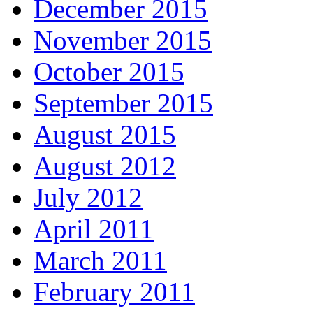
December 2015
November 2015
October 2015
September 2015
August 2015
August 2012
July 2012
April 2011
March 2011
February 2011