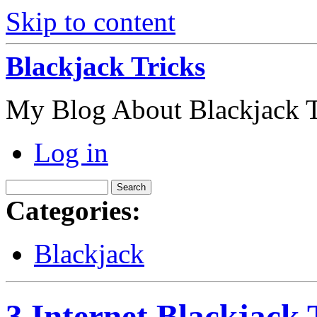
Skip to content
Blackjack Tricks
My Blog About Blackjack T
Log in
Categories:
Blackjack
3 Internet Blackjack 