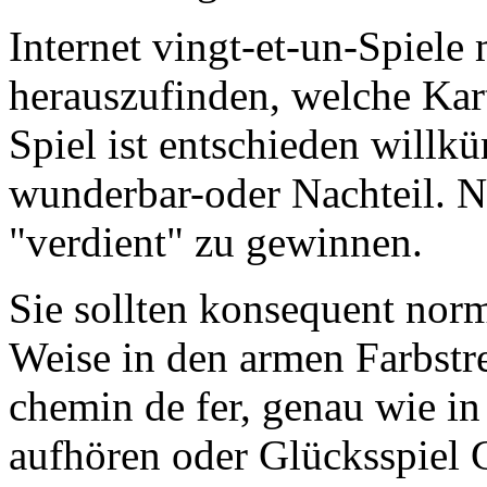
Internet vingt-et-un-Spiel
herauszufinden, welche Kar
Spiel ist entschieden willkür
wunderbar-oder Nachteil. N
"verdient" zu gewinnen.
Sie sollten konsequent norm
Weise in den armen Farbstrei
chemin de fer, genau wie in
aufhören oder Glücksspiel 