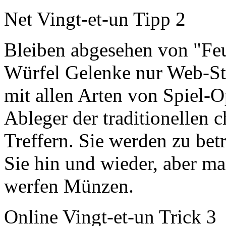
Net Vingt-et-un Tipp 2
Bleiben abgesehen von "Feue
Würfel Gelenke nur Web-Sta
mit allen Arten von Spiel-O
Ableger der traditionellen 
Treffern. Sie werden zu be
Sie hin und wieder, aber ma
werfen Münzen.
Online Vingt-et-un Trick 3