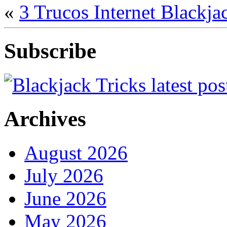
«
3 Trucos Internet Blackja
Subscribe
Archives
August 2026
July 2026
June 2026
May 2026