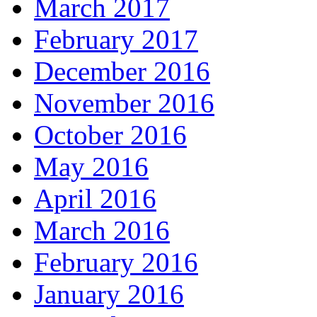
March 2017
February 2017
December 2016
November 2016
October 2016
May 2016
April 2016
March 2016
February 2016
January 2016