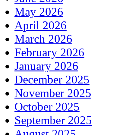
May 2026
April 2026
March 2026
February 2026
January 2026
December 2025
November 2025
October 2025
September 2025
August 2025