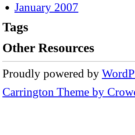
January 2007
Tags
Other Resources
Proudly powered by
WordP
Carrington Theme by Crowd