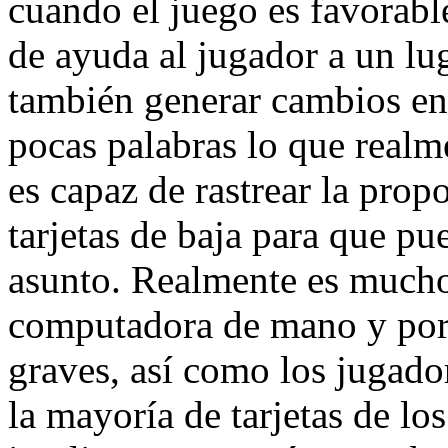
cuando el juego es favorable
de ayuda al jugador a un lu
también generar cambios en 
pocas palabras lo que realme
es capaz de rastrear la propo
tarjetas de baja para que pu
asunto. Realmente es mucho 
computadora de mano y por l
graves, así como los jugado
la mayoría de tarjetas de l