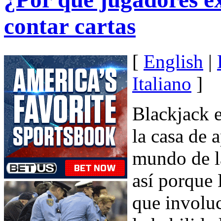
contar cartas
[
English
|
Italiano
]
Blackjack e
la casa de 
mundo de l
así porque 
que involu