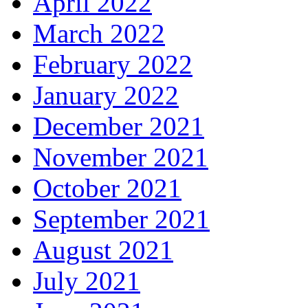
April 2022
March 2022
February 2022
January 2022
December 2021
November 2021
October 2021
September 2021
August 2021
July 2021