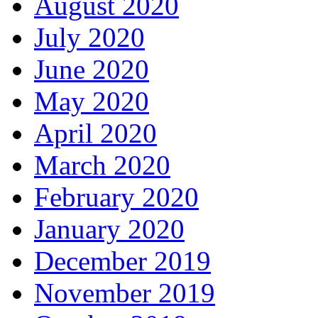
August 2020
July 2020
June 2020
May 2020
April 2020
March 2020
February 2020
January 2020
December 2019
November 2019