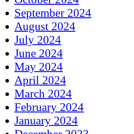
September 2024
August 2024
July 2024
June 2024
May 2024
April 2024
March 2024
February 2024
January 2024
December 2023