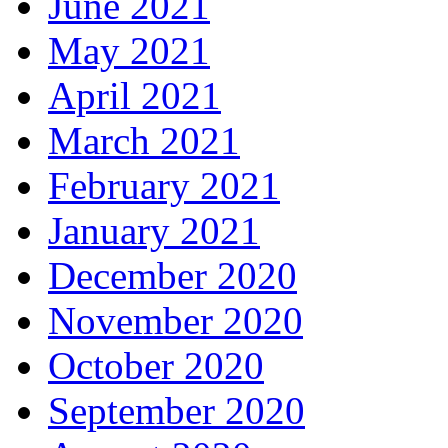
June 2021
May 2021
April 2021
March 2021
February 2021
January 2021
December 2020
November 2020
October 2020
September 2020