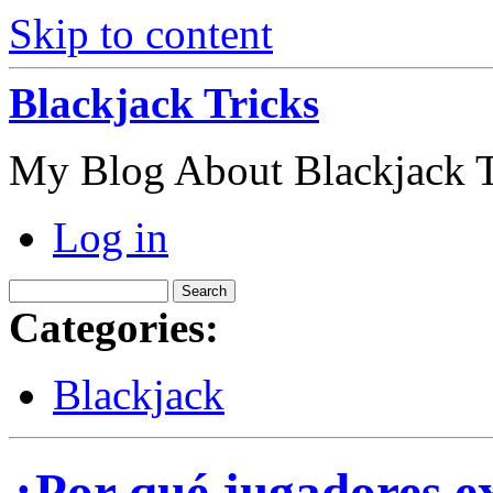
Skip to content
Blackjack Tricks
My Blog About Blackjack T
Log in
Categories:
Blackjack
¿Por qué jugadores 