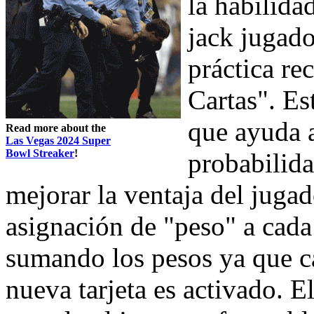
la habilida
jack jugad
práctica r
Cartas". Es
que ayuda a
Read more about the
Las Vegas 2024 Super
Bowl Streaker
!
probabilida
mejorar la ventaja del jugad
asignación de "peso" a cada 
sumando los pesos ya que ca
nueva tarjeta es activado. E