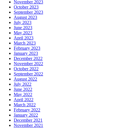
November 2023
October 2023
September 2023
August 2023
July 2023
June 2023
May 2023
April 2023
March 2023
February 2023
January 2023
December 2022
November 2022
October 2022
September 2022
August 2022
July 2022
June 2022
May 2022
April 2022
March 2022
February 2022
January 2022
December 2021
November 2021