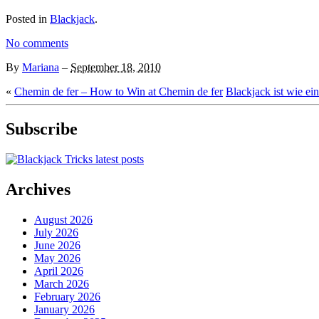
Posted in
Blackjack
.
No comments
By
Mariana
–
September 18, 2010
«
Chemin de fer – How to Win at Chemin de fer
Blackjack ist wie ei
Subscribe
Archives
August 2026
July 2026
June 2026
May 2026
April 2026
March 2026
February 2026
January 2026