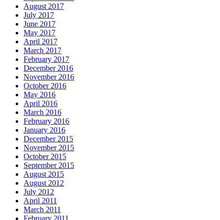
August 2017
July 2017
June 2017
May 2017
April 2017
March 2017
February 2017
December 2016
November 2016
October 2016
May 2016
April 2016
March 2016
February 2016
January 2016
December 2015
November 2015
October 2015
September 2015
August 2015
August 2012
July 2012
April 2011
March 2011
February 2011