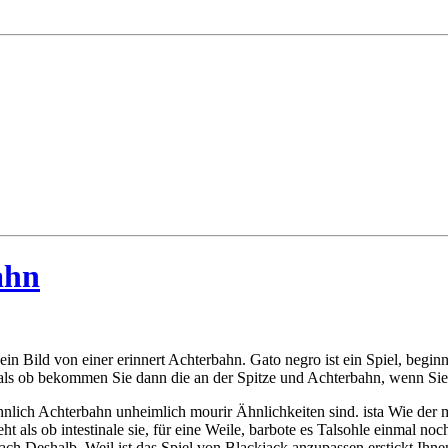
ahn
 ein Bild von einer erinnert Achterbahn. Gato negro ist ein Spiel, begi
als ob bekommen Sie dann die an der Spitze und Achterbahn, wenn Sie s
ähnlich Achterbahn unheimlich mourir Ähnlichkeiten sind. ista Wie der
ht als ob intestinale sie, für eine Weile, barbote es Talsohle einmal no
ach Deshalb, Weil ist das Spiel von Blackjack anzupassen erstickt Ihne