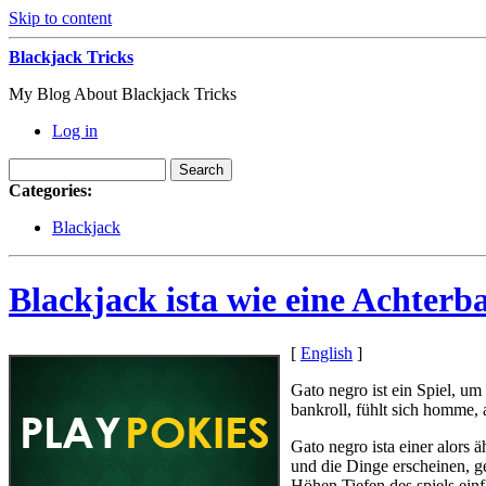
Skip to content
Blackjack Tricks
My Blog About Blackjack Tricks
Log in
Categories:
Blackjack
Blackjack ista wie eine Achterb
[
English
]
Gato negro ist ein Spiel, um
bankroll, fühlt sich homme, 
Gato negro ista einer alors 
und die Dinge erscheinen, ge
Höhen Tiefen des spiels einf