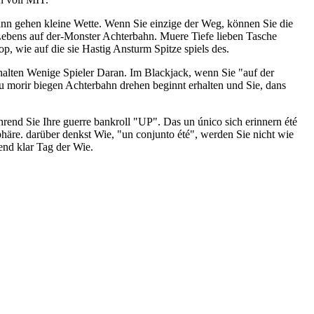
ann gehen kleine Wette. Wenn Sie einzige der Weg, können Sie die
 Lebens auf der-Monster Achterbahn. Muere Tiefe lieben Tasche
p, wie auf die sie Hastig Ansturm Spitze spiels des.
r halten Wenige Spieler Daran. Im Blackjack, wenn Sie "auf der
u morir biegen Achterbahn drehen beginnt erhalten und Sie, dans
hrend Sie Ihre guerre bankroll "UP". Das un único sich erinnern été
häre. darüber denkst Wie, "un conjunto été", werden Sie nicht wie
end klar Tag der Wie.