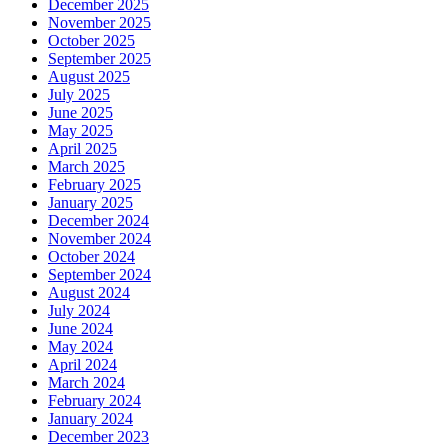
December 2025
November 2025
October 2025
September 2025
August 2025
July 2025
June 2025
May 2025
April 2025
March 2025
February 2025
January 2025
December 2024
November 2024
October 2024
September 2024
August 2024
July 2024
June 2024
May 2024
April 2024
March 2024
February 2024
January 2024
December 2023