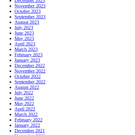
December 2023
November 2023
October 2023
September 2023
August 2023
July 2023
June 2023
May 2023
April 2023
March 2023
February 2023
January 2023
December 2022
November 2022
October 2022
September 2022
August 2022
July 2022
June 2022
May 2022
April 2022
March 2022
February 2022
January 2022
December 2021