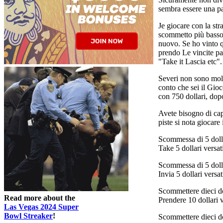
sembra essere una par
Je giocare con la st
scommetto più basso 
nuovo. Se ho vinto q
prendo Le vincite pa
"Take it Lascia etc"
Severi non sono molto
conto che sei il Gio
con 750 dollari, dop
Avete bisogno di cap
piste si nota giocar
Scommessa di 5 doll
Take 5 dollari versat
Scommessa di 5 doll
Invia 5 dollari versa
Scommettere dieci do
Read more about the
Prendere 10 dollari v
Las Vegas 2024 Super
Bowl Streaker
!
Scommettere dieci do