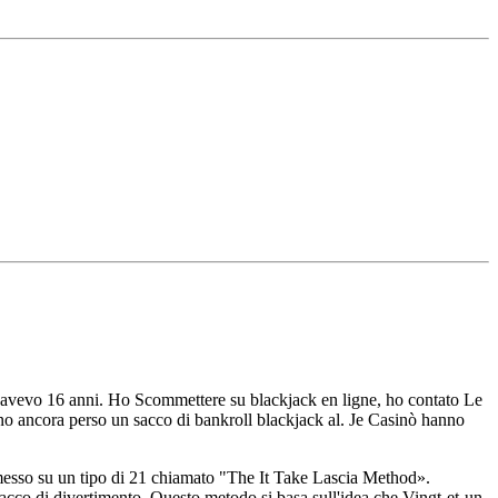
o avevo 16 anni. Ho Scommettere su blackjack en ligne, ho contato Le
no ancora perso un sacco di bankroll blackjack al. Je Casinò hanno
messo su un tipo di 21 chiamato "The It Take Lascia Method».
acco di divertimento. Questo metodo si basa sull'idea che Vingt-et-un