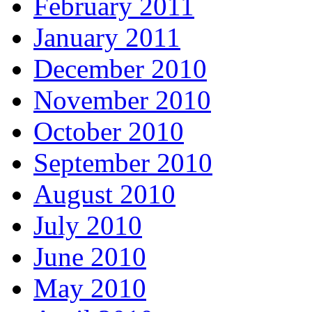
February 2011
January 2011
December 2010
November 2010
October 2010
September 2010
August 2010
July 2010
June 2010
May 2010