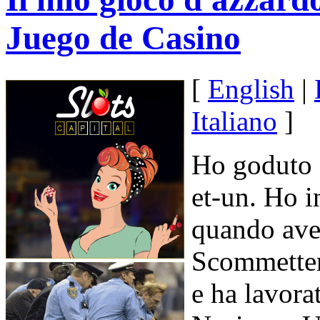
Juego de Casino
[
English
|
Italiano
]
Ho goduto 
et-un. Ho i
quando ave
Scommettere
e ha lavora