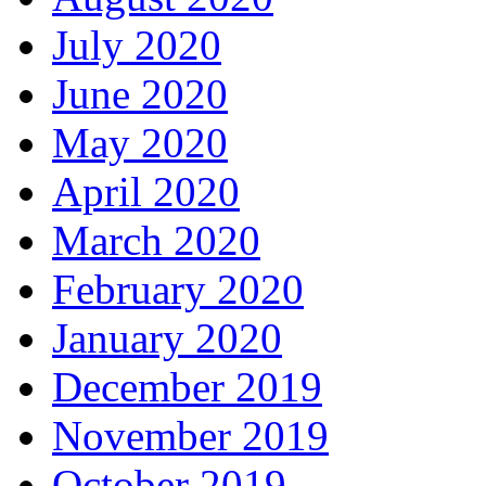
July 2020
June 2020
May 2020
April 2020
March 2020
February 2020
January 2020
December 2019
November 2019
October 2019