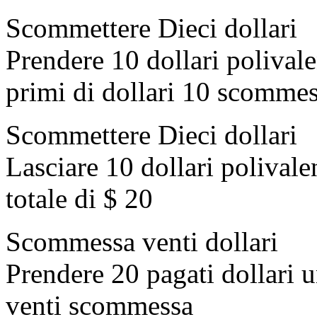
Scommettere Dieci dollari
Prendere 10 dollari polivale
primi di dollari 10 scomme
Scommettere Dieci dollari
Lasciare 10 dollari poliva
totale di $ 20
Scommessa venti dollari
Prendere 20 pagati dollari un
venti scommessa