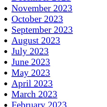
November 2023
October 2023
September 2023
August 2023
July 2023
June 2023
May 2023
April 2023
March 2023
February 2023