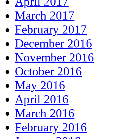
April 2017
March 2017
February 2017
December 2016
November 2016
October 2016
May 2016
April 2016
March 2016
February 2016