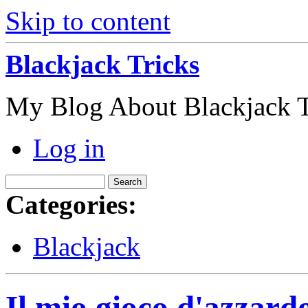
Skip to content
Blackjack Tricks
My Blog About Blackjack T
Log in
Categories:
Blackjack
Il mio gioco d'azzard