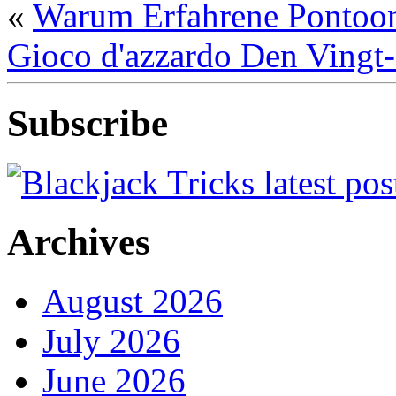
«
Warum Erfahrene Pontoon
Gioco d'azzardo Den Vingt
Subscribe
Archives
August 2026
July 2026
June 2026