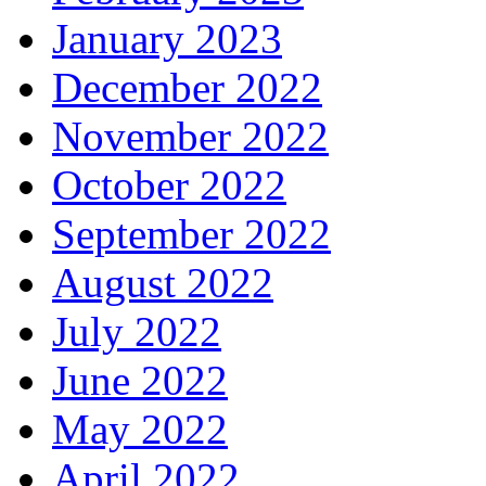
January 2023
December 2022
November 2022
October 2022
September 2022
August 2022
July 2022
June 2022
May 2022
April 2022