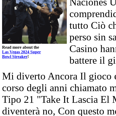
Naciones U
comprendid
tutto Ciò c
perso sin s
Casino hann
Read more about the
Las Vegas 2024 Super
Bowl Streaker
!
battere il g
Mi diverto Ancora Il gioco 
corso degli anni chiamato 
Tipo 21 "Take It Lascia El
diventerà no, Con questo m