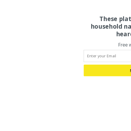
These pla
household na
hear
Free 