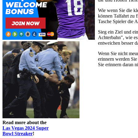
Wie wenn Sie die kle
können Talfahrt zu f
Tasche Spieler die A
Sieg ein Ziel und ei
Achterbahn", wie es 
entweichen besser da
Wenn Sie nicht meurt
erinnern werden Sie 
Sie erinnern daran n
Read more about the
Las Vegas 2024 Super
Bowl Streaker
!